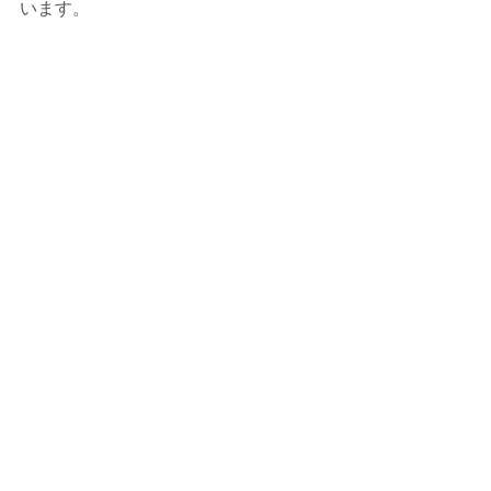
います。
... ... .. .  という小さじはんぶん。
#岩手山
小さじはんぶん
コメント
コメントを追加…